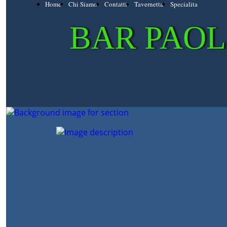
Home
Chi Siamo
Contatti
Tavernetta
Specialita
BAR PAOL
DAL 